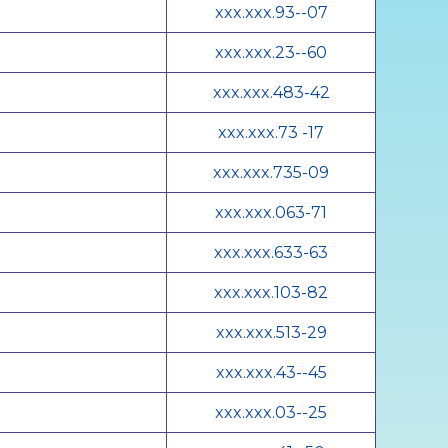
xxx.xxx.93--07
xxx.xxx.23--60
xxx.xxx.483-42
xxx.xxx.73 -17
xxx.xxx.735-09
xxx.xxx.063-71
xxx.xxx.633-63
xxx.xxx.103-82
xxx.xxx.513-29
xxx.xxx.43--45
xxx.xxx.03--25