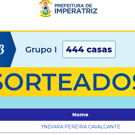
3
Grupo I
444 casas
SORTEADO
Nome
YNDIARA PEREIRA CAVALCANTE