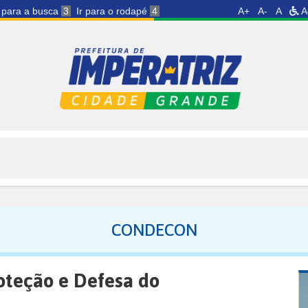
r para a busca
3
Ir para o rodapé
4
A+
A-
A
A
CONDECON
oteção e Defesa do