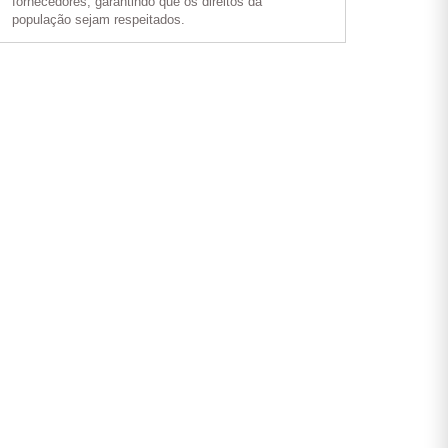
fornecedores, garantindo que os direitos da
população sejam respeitados.