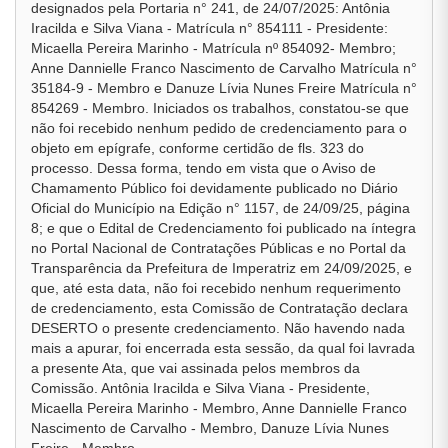
designados pela Portaria n° 241, de 24/07/2025: Antônia
Iracilda e Silva Viana - Matrícula n° 854111 - Presidente:
Micaella Pereira Marinho - Matrícula nº 854092- Membro;
Anne Dannielle Franco Nascimento de Carvalho Matrícula n°
35184-9 - Membro e Danuze Lívia Nunes Freire Matrícula n°
854269 - Membro. Iniciados os trabalhos, constatou-se que
não foi recebido nenhum pedido de credenciamento para o
objeto em epígrafe, conforme certidão de fls. 323 do
processo. Dessa forma, tendo em vista que o Aviso de
Chamamento Público foi devidamente publicado no Diário
Oficial do Município na Edição n° 1157, de 24/09/25, página
8; e que o Edital de Credenciamento foi publicado na íntegra
no Portal Nacional de Contratações Públicas e no Portal da
Transparência da Prefeitura de Imperatriz em 24/09/2025, e
que, até esta data, não foi recebido nenhum requerimento
de credenciamento, esta Comissão de Contratação declara
DESERTO o presente credenciamento. Não havendo nada
mais a apurar, foi encerrada esta sessão, da qual foi lavrada
a presente Ata, que vai assinada pelos membros da
Comissão. Antônia Iracilda e Silva Viana - Presidente,
Micaella Pereira Marinho - Membro, Anne Dannielle Franco
Nascimento de Carvalho - Membro, Danuze Lívia Nunes