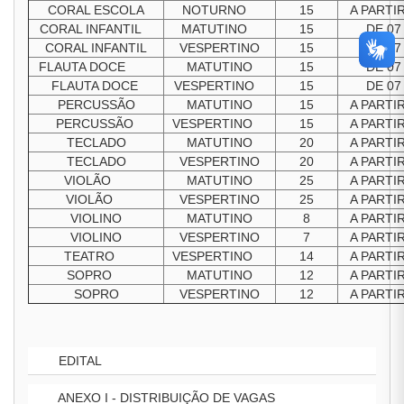
CORAL ESCOLA
NOTURNO
15
A PARTI
CORAL INFANTIL
MATUTINO
15
DE 07
CORAL INFANTIL
VESPERTINO
15
DE 07
FLAUTA DOCE
MATUTINO
15
DE 07
FLAUTA DOCE
VESPERTINO
15
DE 07
PERCUSSÃO
MATUTINO
15
A PARTI
PERCUSSÃO
VESPERTINO
15
A PARTI
TECLADO
MATUTINO
20
A PARTI
TECLADO
VESPERTINO
20
A PARTI
VIOLÃO
MATUTINO
25
A PARTI
VIOLÃO
VESPERTINO
25
A PARTI
VIOLINO
MATUTINO
8
A PARTI
VIOLINO
VESPERTINO
7
A PARTI
TEATRO
VESPERTINO
14
A PARTI
SOPRO
MATUTINO
12
A PARTI
SOPRO
VESPERTINO
12
A PARTI
EDITAL
ANEXO I - DISTRIBUIÇÃO DE VAGAS