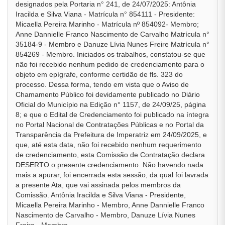
designados pela Portaria n° 241, de 24/07/2025: Antônia
Iracilda e Silva Viana - Matrícula n° 854111 - Presidente:
Micaella Pereira Marinho - Matrícula nº 854092- Membro;
Anne Dannielle Franco Nascimento de Carvalho Matrícula n°
35184-9 - Membro e Danuze Lívia Nunes Freire Matrícula n°
854269 - Membro. Iniciados os trabalhos, constatou-se que
não foi recebido nenhum pedido de credenciamento para o
objeto em epígrafe, conforme certidão de fls. 323 do
processo. Dessa forma, tendo em vista que o Aviso de
Chamamento Público foi devidamente publicado no Diário
Oficial do Município na Edição n° 1157, de 24/09/25, página
8; e que o Edital de Credenciamento foi publicado na íntegra
no Portal Nacional de Contratações Públicas e no Portal da
Transparência da Prefeitura de Imperatriz em 24/09/2025, e
que, até esta data, não foi recebido nenhum requerimento
de credenciamento, esta Comissão de Contratação declara
DESERTO o presente credenciamento. Não havendo nada
mais a apurar, foi encerrada esta sessão, da qual foi lavrada
a presente Ata, que vai assinada pelos membros da
Comissão. Antônia Iracilda e Silva Viana - Presidente,
Micaella Pereira Marinho - Membro, Anne Dannielle Franco
Nascimento de Carvalho - Membro, Danuze Lívia Nunes