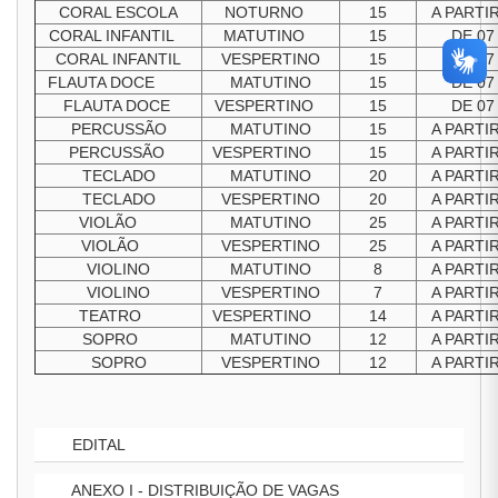
CORAL ESCOLA
NOTURNO
15
A PARTI
CORAL INFANTIL
MATUTINO
15
DE 07
CORAL INFANTIL
VESPERTINO
15
DE 07
FLAUTA DOCE
MATUTINO
15
DE 07
FLAUTA DOCE
VESPERTINO
15
DE 07
PERCUSSÃO
MATUTINO
15
A PARTI
PERCUSSÃO
VESPERTINO
15
A PARTI
TECLADO
MATUTINO
20
A PARTI
TECLADO
VESPERTINO
20
A PARTI
VIOLÃO
MATUTINO
25
A PARTI
VIOLÃO
VESPERTINO
25
A PARTI
VIOLINO
MATUTINO
8
A PARTI
VIOLINO
VESPERTINO
7
A PARTI
TEATRO
VESPERTINO
14
A PARTI
SOPRO
MATUTINO
12
A PARTI
SOPRO
VESPERTINO
12
A PARTI
EDITAL
ANEXO I - DISTRIBUIÇÃO DE VAGAS