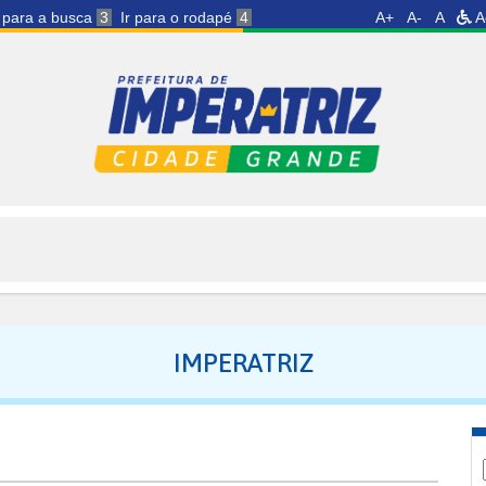
r para a busca
3
Ir para o rodapé
4
A+
A-
A
A
IMPERATRIZ