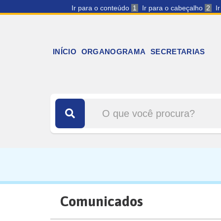
Ir para o conteúdo
1
Ir para o cabeçalho
2
I
INÍCIO
ORGANOGRAMA
SECRETARIAS
Comunicados