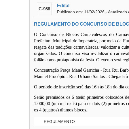
Edital
C-988
Publicado em: 11/02/2026 - Atualizado
REGULAMENTO DO CONCURSO DE BLOC
O Concurso de Blocos Carnavalescos do Carnava
Prefeitura Municipal de Imperatriz, por meio da Fu
resgate das tradições carnavalescas, valorizar a cul
organizados. O concurso visa revitalizar o carnava
folião como protagonista da festa. O evento será reg
Concentração Praça Mané Garricha - Rua Rui Barb
Manuel Procópio - Rua Urbano Santos - Chegada à 
O período de inscrição será das 16h às 18h do dia c
Serão premiados os 6 (seis) primeiros colocados d
1.000,00 (um mil reais) para os dois (2) primeiros 
os 4 (quatros) últimos blocos.
REGULAMENTO