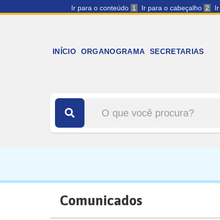
Ir para o conteúdo
1
Ir para o cabeçalho
2
I
INÍCIO
ORGANOGRAMA
SECRETARIAS
Comunicados