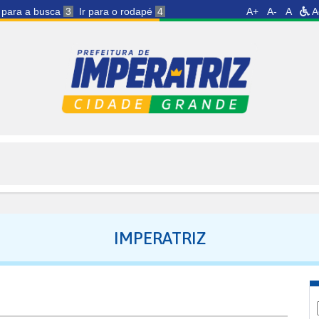
r para a busca
3
Ir para o rodapé
4
A+
A-
A
A
IMPERATRIZ