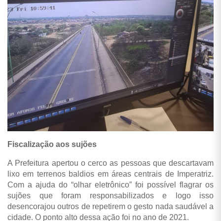
Fiscalização aos sujões
A Prefeitura apertou o cerco as pessoas que descartavam
lixo em terrenos baldios em áreas centrais de Imperatriz.
Com a ajuda do “olhar eletrônico” foi possível flagrar os
sujões que foram responsabilizados e logo isso
desencorajou outros de repetirem o gesto nada saudável a
cidade. O ponto alto dessa ação foi no ano de 2021.