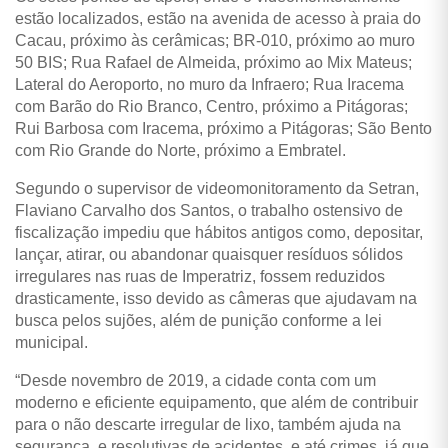
estão localizados, estão na avenida de acesso à praia do
Cacau, próximo às cerâmicas; BR-010, próximo ao muro
50 BIS; Rua Rafael de Almeida, próximo ao Mix Mateus;
Lateral do Aeroporto, no muro da Infraero; Rua Iracema
com Barão do Rio Branco, Centro, próximo a Pitágoras;
Rui Barbosa com Iracema, próximo a Pitágoras; São Bento
com Rio Grande do Norte, próximo a Embratel.
Segundo o supervisor de videomonitoramento da Setran,
Flaviano Carvalho dos Santos, o trabalho ostensivo de
fiscalização impediu que hábitos antigos como, depositar,
lançar, atirar, ou abandonar quaisquer resíduos sólidos
irregulares nas ruas de Imperatriz, fossem reduzidos
drasticamente, isso devido as câmeras que ajudavam na
busca pelos sujões, além de punição conforme a lei
municipal.
“Desde novembro de 2019, a cidade conta com um
moderno e eficiente equipamento, que além de contribuir
para o não descarte irregular de lixo, também ajuda na
segurança, e resolutivas de acidentes, e até crimes, já que