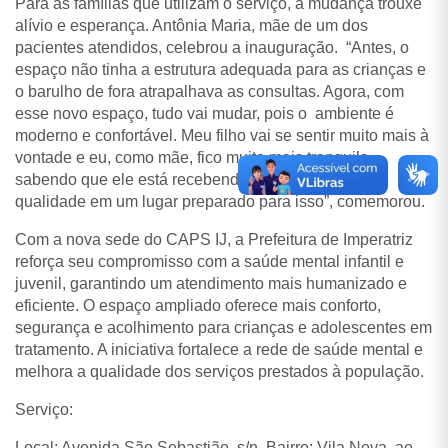
Para as famílias que utilizam o serviço, a mudança trouxe
alívio e esperança. Antônia Maria, mãe de um dos
pacientes atendidos, celebrou a inauguração. “Antes, o
espaço não tinha a estrutura adequada para as crianças e
o barulho de fora atrapalhava as consultas. Agora, com
esse novo espaço, tudo vai mudar, pois o ambiente é
moderno e confortável. Meu filho vai se sentir muito mais à
vontade e eu, como mãe, fico muito mais tranquila
sabendo que ele está recebendo um atendimento de
qualidade em um lugar preparado para isso”, comemorou.
Com a nova sede do CAPS IJ, a Prefeitura de Imperatriz
reforça seu compromisso com a saúde mental infantil e
juvenil, garantindo um atendimento mais humanizado e
eficiente. O espaço ampliado oferece mais conforto,
segurança e acolhimento para crianças e adolescentes em
tratamento. A iniciativa fortalece a rede de saúde mental e
melhora a qualidade dos serviços prestados à população.
Serviço:
Local: Avenida São Sebastião, s/n, Bairro: Vila Nova, ao