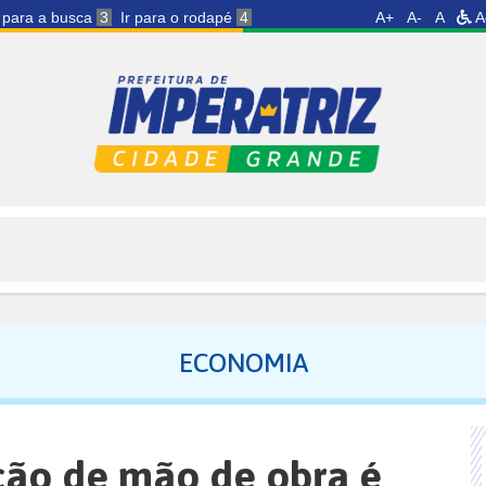
r para a busca
3
Ir para o rodapé
4
A+
A-
A
A
ECONOMIA
ção de mão de obra é