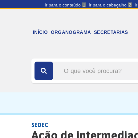
Ir para o conteúdo
1
Ir para o cabeçalho
2
I
INÍCIO
ORGANOGRAMA
SECRETARIAS
SEDEC
Ação de intermedia