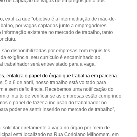
eio de captação de vagas de empregos junto aos
o, explica que “objetivo é a intermediação de mão-de-
abalho, por vagas captadas junto a empregadores,
 informação existente no mercado de trabalho, tanto
concluiu.
, são disponibilizadas por empresas com requisitos
ada exigência, seu currículo é encaminhado ao
al trabalhador será entrevistado para a vaga.
, enfatiza o papel do órgão que trabalha em parceria
s, 5 a 8 de abril, nosso trabalho está voltado para
m e sem deficiência. Recebemos uma notificação do
com o intuito de verificar se as empresas estão cumprindo
os o papel de fazer a inclusão do trabalhador no
ara poder se sentir inserido no mercado de trabalho”,
solicitar diretamente a vaga no órgão por meio de
icipal está localizado na Rua Coriolano Milhomem, em