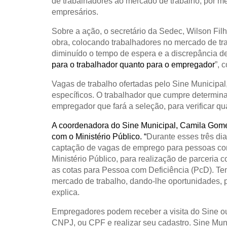
de trabalhadores ao mercado de trabalho, por m
empresários.
Sobre a ação, o secretário da Sedec, Wilson Filh
obra, colocando trabalhadores no mercado de tr
diminuído o tempo de espera e a discrepância de
para o trabalhador quanto para o empregador
”, 
Vagas de trabalho ofertadas pelo Sine Municipal
específicos. O trabalhador que cumpre determin
empregador que fará a seleção, para verificar qu
A coordenadora do Sine Municipal, Camila Gomes
com o Ministério Público. “
Durante esses três dia
captação de vagas de emprego para pessoas co
Ministério Público, para realização de parceria 
as cotas para Pessoa com Deficiência (PcD). Tem
mercado de trabalho, dando-lhe oportunidades, p
explica.
Empregadores podem receber a visita do Sine ou 
CNPJ, ou CPF e realizar seu cadastro. Sine Mun