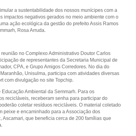
stimular a sustentabilidade dos nossos munícipes com a
 dos impactos negativos gerados no meio ambiente com o
 uma ação ecológica da gestão do prefeito Assis Ramos
Semmarh, Rosa Arruda.
em reunião no Complexo Administrativo Doutor Carlos
cipação de representantes da Secretaria Municipal de
Amador, CPA, e Grupo Amigos Corredores. No dia do
 Maranhão, Unisulma, participa com atividades diversas
t com divulgação no site Topchip.
e Educação Ambiental da Semmarh. Para os
os recicláveis, receberam senha para participar do
oderão coletar resíduos recicláveis. O material coletado
um peixe e encaminhado para a Associação dos
, Ascamari, que beneficia cerca de 200 famílias que
a.