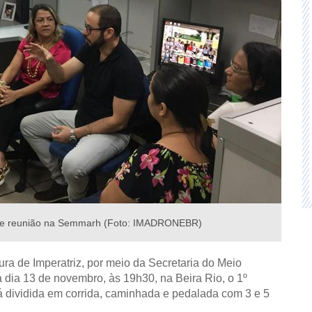
nte reunião na Semmarh (Foto: IMADRONEBR)
ra de Imperatriz, por meio da Secretaria do Meio
 dia 13 de novembro, às 19h30, na Beira Rio, o 1º
rá dividida em corrida, caminhada e pedalada com 3 e 5