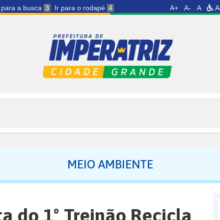
r para a busca
3
Ir para o rodapé
4
A+
A-
A
A
MEIO AMBIENTE
ta do 1º Treinão Recicla