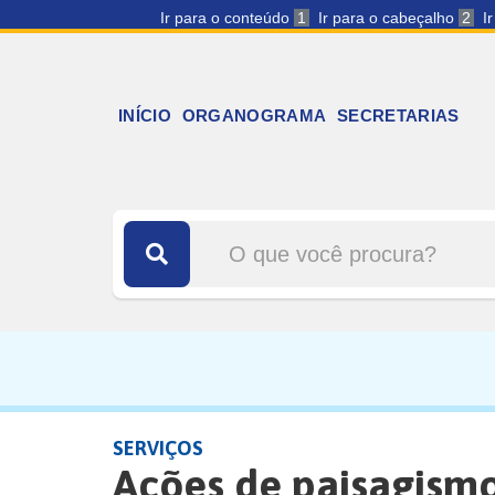
Ir para o conteúdo
1
Ir para o cabeçalho
2
I
INÍCIO
ORGANOGRAMA
SECRETARIAS
SERVIÇOS
Ações de paisagism