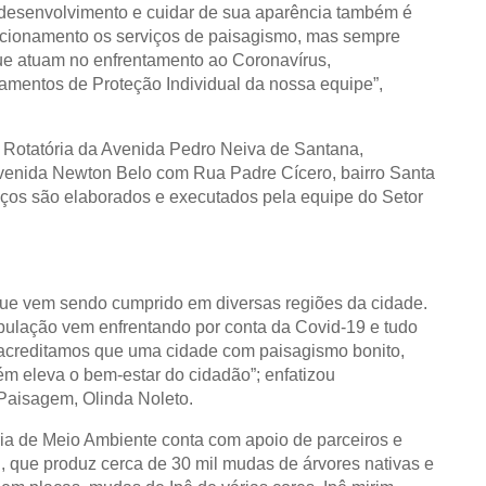
 desenvolvimento e cuidar de sua aparência também é
cionamento os serviços de paisagismo, mas sempre
ue atuam no enfrentamento ao Coronavírus,
amentos de Proteção Individual da nossa equipe”,
a Rotatória da Avenida Pedro Neiva de Santana,
Avenida Newton Belo com Rua Padre Cícero, bairro Santa
viços
são elaborados e executados pela equipe do Setor
ue vem sendo cumprido em diversas regiões da cidade.
ulação vem enfrentando por conta da Covid-19 e tudo
 acreditamos que uma cidade com paisagismo bonito,
ém eleva o bem-estar do cidadão”; enfatizou
Paisagem, Olinda Noleto.
ria de Meio Ambiente conta com apoio de parceiros e
, que produz cerca de 30 mil mudas de árvores nativas e