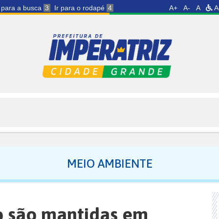
r para a busca
3
Ir para o rodapé
4
A+
A-
A
A
MEIO AMBIENTE
o são mantidas em