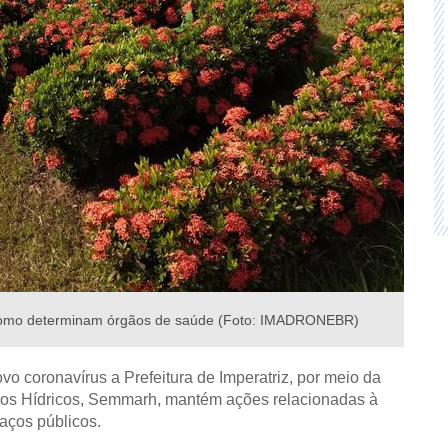
 como determinam órgãos de saúde (Foto: IMADRONEBR)
 coronavírus a Prefeitura de Imperatriz, por meio da
sos Hídricos, Semmarh, mantém ações relacionadas à
paços públicos.