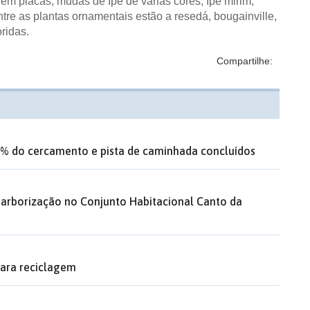
s em placas, mudas de Ipê de várias cores, Ipê mirim,
entre as plantas ornamentais estão a resedá, bougainville,
ridas.
Compartilhe:
% do cercamento e pista de caminhada concluídos
 arborização no Conjunto Habitacional Canto da
para reciclagem