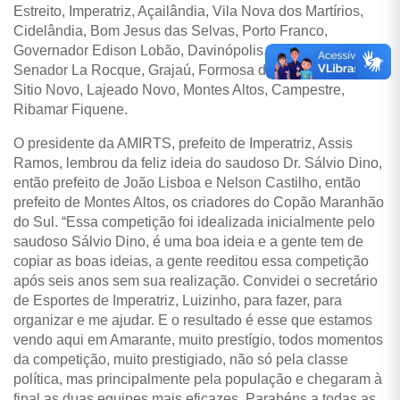
Estreito, Imperatriz, Açailândia, Vila Nova dos Martírios,
Cidelândia, Bom Jesus das Selvas, Porto Franco,
Governador Edison Lobão, Davinópolis, Feira Nova,
Senador La Rocque, Grajaú, Formosa da Serra Negra,
Sitio Novo, Lajeado Novo, Montes Altos, Campestre,
Ribamar Fiquene.
O presidente da AMIRTS, prefeito de Imperatriz, Assis
Ramos, lembrou da feliz ideia do saudoso Dr. Sálvio Dino,
então prefeito de João Lisboa e Nelson Castilho, então
prefeito de Montes Altos, os criadores do Copão Maranhão
do Sul. “Essa competição foi idealizada inicialmente pelo
saudoso Sálvio Dino, é uma boa ideia e a gente tem de
copiar as boas ideias, a gente reeditou essa competição
após seis anos sem sua realização. Convidei o secretário
de Esportes de Imperatriz, Luizinho, para fazer, para
organizar e me ajudar. E o resultado é esse que estamos
vendo aqui em Amarante, muito prestígio, todos momentos
da competição, muito prestigiado, não só pela classe
política, mas principalmente pela população e chegaram à
final as duas equipes mais eficazes. Parabéns a todas as