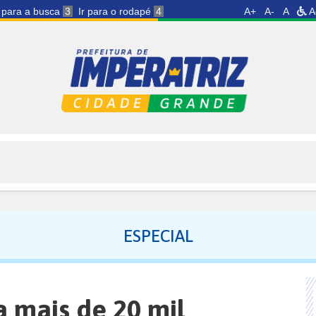
r para a busca
3
Ir para o rodapé
4
A+
A-
A
A
ESPECIAL
a mais de 20 mil