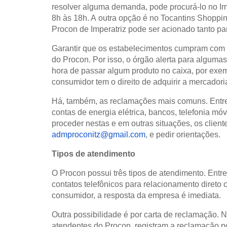
resolver alguma demanda, pode procurá-lo no Im
8h às 18h. A outra opção é no Tocantins Shoppin
Procon de Imperatriz pode ser acionado tanto p
Garantir que os estabelecimentos cumpram com
do Procon. Por isso, o órgão alerta para alguma
hora de passar algum produto no caixa, por exempl
consumidor tem o direito de adquirir a mercadori
Há, também, as reclamações mais comuns. Entre
contas de energia elétrica, bancos, telefonia m
proceder nestas e em outras situações, os clie
admproconitz@gmail.com
, e pedir orientações.
Tipos de atendimento
O Procon possui três tipos de atendimento. Entr
contatos telefônicos para relacionamento dire
consumidor, a resposta da empresa é imediata.
Outra possibilidade é por carta de reclamação.
atendentes do Procon, registram a reclamação 