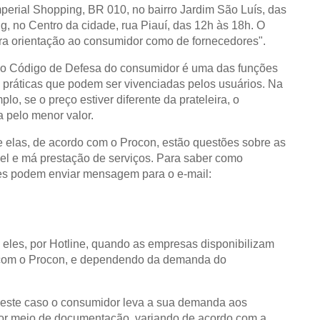
perial Shopping, BR 010, no bairro Jardim São Luís, das
g, no Centro da cidade, rua Piauí, das 12h às 18h. O
ara orientação ao consumidor como de fornecedores".
 o Código de Defesa do consumidor é uma das funções
s práticas que podem ser vivenciadas pelos usuários. Na
o, se o preço estiver diferente da prateleira, o
a pelo menor valor.
 elas, de acordo com o Procon, estão questões sobre as
óvel e má prestação de serviços. Para saber como
ntes podem enviar mensagem para o e-mail:
e eles, por Hotline, quando as empresas disponibilizam
to com o Procon, e dependendo da demanda do
 Neste caso o consumidor leva a sua demanda aos
por meio de documentação, variando de acordo com a