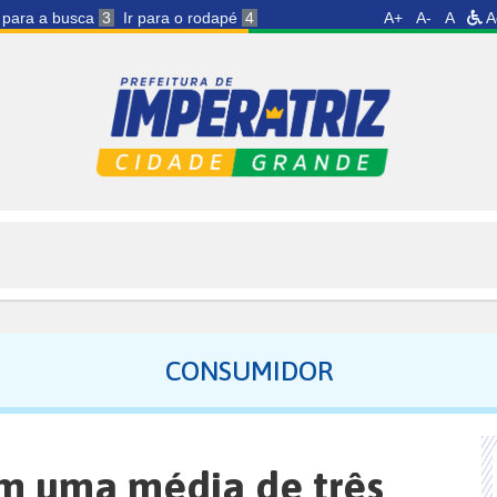
r para a busca
3
Ir para o rodapé
4
A+
A-
A
A
CONSUMIDOR
m uma média de três