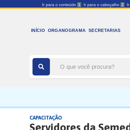
Ir para o conteúdo
1
Ir para o cabeçalho
2
I
INÍCIO
ORGANOGRAMA
SECRETARIAS
CAPACITAÇÃO
Servidores da Seme