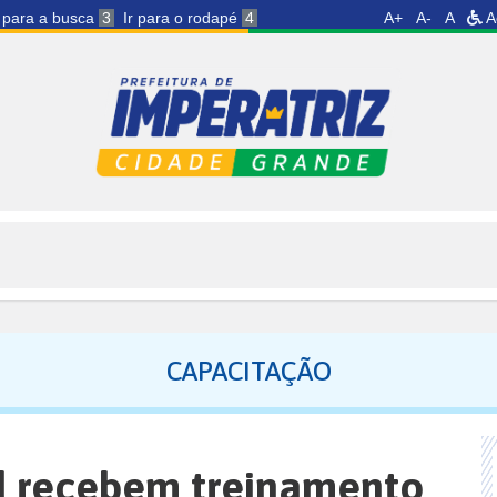
r para a busca
3
Ir para o rodapé
4
A+
A-
A
A
CAPACITAÇÃO
d recebem treinamento