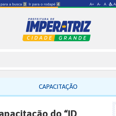
r para a busca
3
Ir para o rodapé
4
A+
A-
A
A
CAPACITAÇÃO
capacitação do “ID