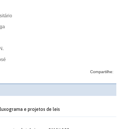
itário
nga
N.
osé
Compartilhe:
luxograma e projetos de leis