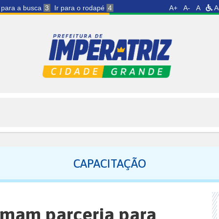
r para a busca
3
Ir para o rodapé
4
A+
A-
A
A
CAPACITAÇÃO
irmam parceria para