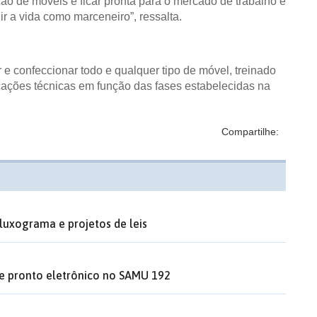
ção de móveis e ficar pronta para o mercado de trabalho e
 a vida como marceneiro”, ressalta.
 e confeccionar todo e qualquer tipo de móvel, treinado
cações técnicas em função das fases estabelecidas na
Compartilhe:
luxograma e projetos de leis
de pronto eletrônico no SAMU 192