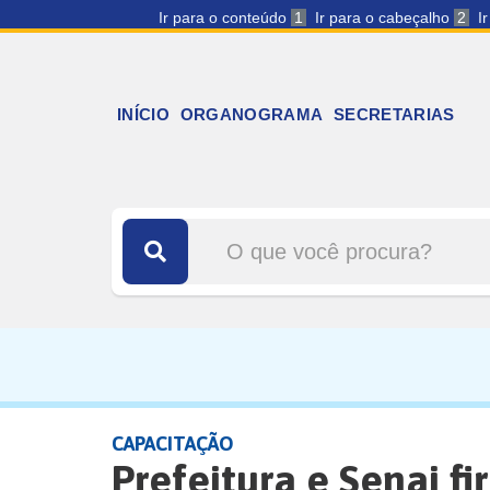
Ir para o conteúdo
1
Ir para o cabeçalho
2
I
INÍCIO
ORGANOGRAMA
SECRETARIAS
CAPACITAÇÃO
Prefeitura e Senai f