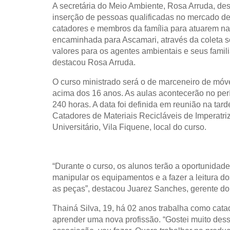
A secretária do Meio Ambiente, Rosa Arruda, de
inserção de pessoas qualificadas no mercado de 
catadores e membros da família para atuarem na
encaminhada para Ascamari, através da coleta se
valores para os agentes ambientais e seus famil
destacou Rosa Arruda.
O curso ministrado será o de marceneiro de móv
acima dos 16 anos. As aulas acontecerão no perí
240 horas. A data foi definida em reunião na tar
Catadores de Materiais Recicláveis de Imperatri
Universitário, Vila Fiquene, local do curso.
“Durante o curso, os alunos terão a oportunidad
manipular os equipamentos e a fazer a leitura d
as peças”, destacou Juarez Sanches, gerente do 
Thainá Silva, 19, há 02 anos trabalha como cata
aprender uma nova profissão. “Gostei muito dess