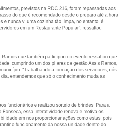
alimentos, previstos na RDC 216, foram repassadas aos
 passo do que é recomendado desde o preparo até a hora
tes e nunca vi uma cozinha tão limpa, no entanto, é
rvidores em um Restaurante Popular”, ressaltou
a Ramos que também participou do evento ressaltou que
lidade, cumprindo um dos pilares da gestão Assis Ramos,
unicípio. “Trabalhando a formação dos servidores, nós
 a dia, entendemos que só o conhecimento muda as
s funcionários e realizou sorteio de brindes. Para a
a Fonseca, essa interatividade renova e motiva os
ibilidade em nos proporcionar ações como estas, pois
arantir o funcionamento da nossa unidade dentro do