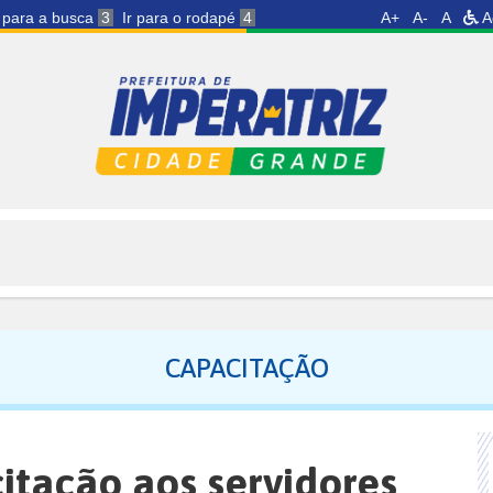
r para a busca
3
Ir para o rodapé
4
A+
A-
A
A
CAPACITAÇÃO
itação aos servidores