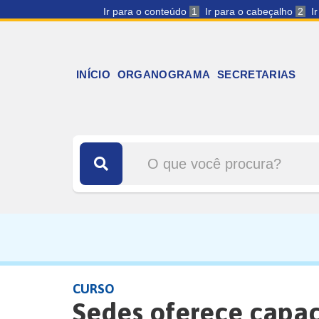
Ir para o conteúdo
1
Ir para o cabeçalho
2
I
INÍCIO
ORGANOGRAMA
SECRETARIAS
CURSO
Sedes oferece capac