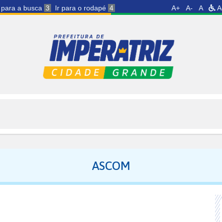
r para a busca
3
Ir para o rodapé
4
A+
A-
A
A
ASCOM