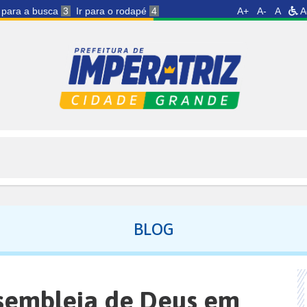
r para a busca
3
Ir para o rodapé
4
A+
A-
A
A
BLOG
ssembleia de Deus em