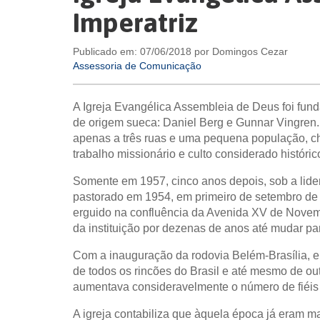
Imperatriz
Publicado em: 07/06/2018 por Domingos Cezar
Assessoria de Comunicação
A Igreja Evangélica Assembleia de Deus foi fund
de origem sueca: Daniel Berg e Gunnar Vingren
apenas a três ruas e uma pequena população, ch
trabalho missionário e culto considerado histór
Somente em 1957, cinco anos depois, sob a lide
pastorado em 1954, em primeiro de setembro de 1
erguido na confluência da Avenida XV de Novem
da instituição por dezenas de anos até mudar par
Com a inauguração da rodovia Belém-Brasília, 
de todos os rincões do Brasil e até mesmo de o
aumentava consideravelmente o número de fiéis 
A igreja contabiliza que àquela época já eram ma